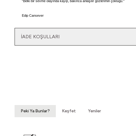
"Belki bir sevme olayında kayıp, bakınca anlaşılır gözlerimin çokluğu."
Edip Cansever
İADE KOŞULLARI
Yatağımın Baş Ucunda
Vintage Gömlek
3.200,00
TL
Peki Ya Bunlar?
Keşfet
Yeniler
Yeni
Gözlerim Sevdim Seni