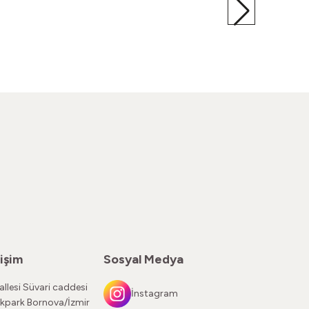
erçevesi
80'ler Kemik Çerçeve
TL
860,00
TL
işim
Sosyal Medya
llesi Süvari caddesi
İnstagram
kpark Bornova/İzmir