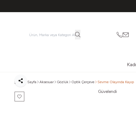
053621
vatk
Kad
Ana Sayfa
Aksesuar
Gözlük
Optik Çerçeve
Sevme Olayında Kayıp
Paylaş
Güvelendi
Favoriye Ekle