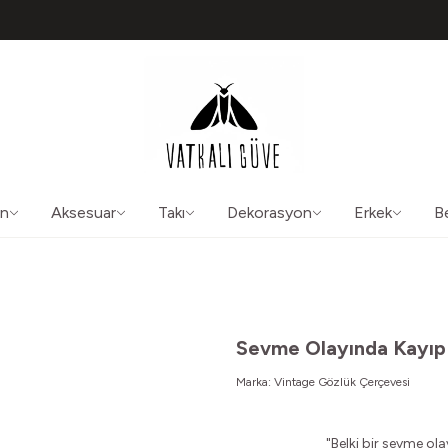
TÜM ÜRÜNLERDE ÜCRETSİZ KARGO
50565
aliguve@gmail.com
ın
Aksesuar
Takı
Dekorasyon
Erkek
B
Sevme Olayında Kayıp
Marka:
Vintage Gözlük Çerçevesi
"Belki bir sevme ola