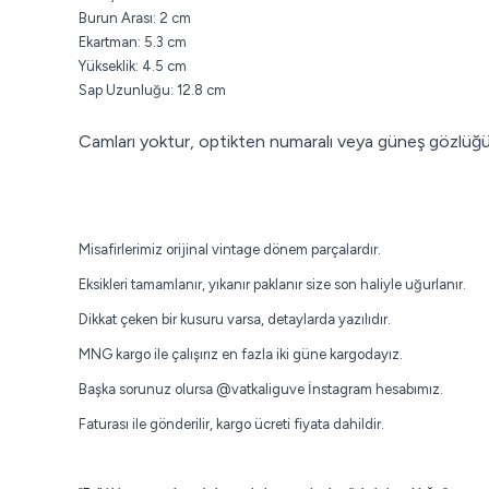
Burun Arası: 2 cm
Ekartman: 5.3 cm
Yükseklik: 4.5 cm
Sap Uzunluğu: 12.8 cm
Camları yoktur, optikten numaralı veya güneş gözlüğü camı
Misafirlerimiz orijinal vintage dönem parçalardır.
Eksikleri tamamlanır, yıkanır paklanır size son haliyle uğurlanır.
Dikkat çeken bir kusuru varsa, detaylarda yazılıdır.
MNG kargo ile çalışırız en fazla iki güne kargodayız.
Başka sorunuz olursa
@vatkaliguve
İnstagram hesabımız.
Faturası ile gönderilir, kargo ücreti fiyata dahildir.