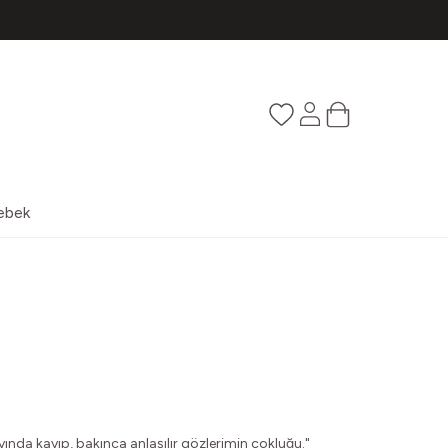
Favorilerim
Hesabım
Sepetim
ebek
yında kayıp, bakınca anlaşılır gözlerimin çokluğu."