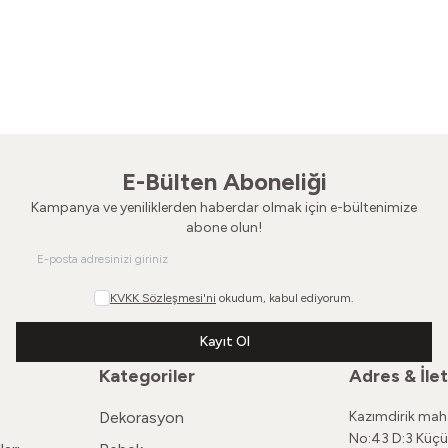
80'ler Kemik Çerçeve
80'ler Gözlük Ç
1.200,00
TL
780,00
E-Bülten Aboneliği
Kampanya ve yeniliklerden haberdar olmak için e-bültenimize
abone olun!
KVKK Sözleşmesi'ni
okudum, kabul ediyorum.
Kayıt Ol
Kategoriler
Adres & İlet
Dekorasyon
Kazımdirik maha
No:43 D:3 Küçü