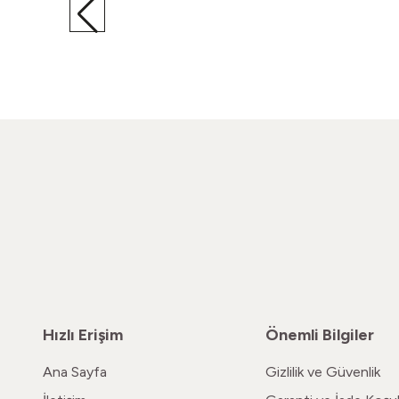
80'ler Gözlük Çerçevesi
1.240,00
TL
Hızlı Erişim
Önemli Bilgiler
Ana Sayfa
Gizlilik ve Güvenlik