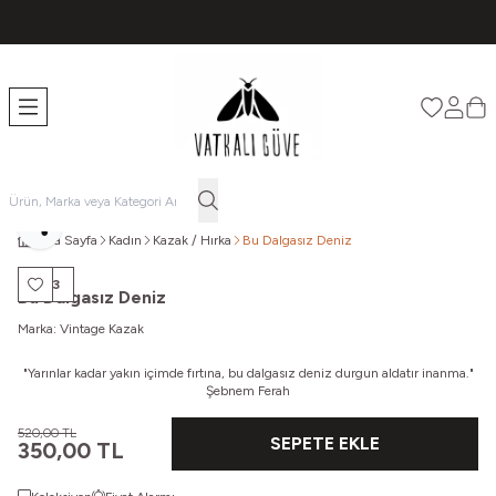
TÜM ÜRÜNLERDE ÜCRETSİZ KARGO
Favorileri
Hesabı
Sep
Paylaş
Ana Sayfa
Kadın
Kazak / Hırka
Bu Dalgasız Deniz
%
33
Favoriye Ekle
Bu Dalgasız Deniz
Marka:
Vintage Kazak
"Yarınlar kadar yakın içimde fırtına,
bu dalgasız deniz durgun aldatır inanma."
Şebnem Ferah
520,00
TL
SEPETE EKLE
350,00
TL