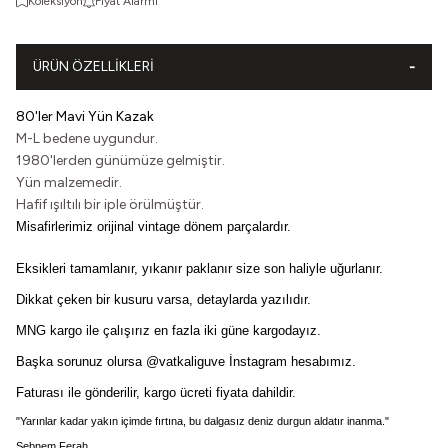
Koleksiyon
Fiyat Alarmı
ÜRÜN ÖZELLIKLERI
80'ler Mavi Yün Kazak
M-L bedene uygundur.
1980'lerden günümüze gelmiştir.
Yün malzemedir.
Hafif ışıltılı bir iple örülmüştür.
Misafirlerimiz orijinal vintage dönem parçalardır.
Eksikleri tamamlanır, yıkanır paklanır size son haliyle uğurlanır.
Dikkat çeken bir kusuru varsa, detaylarda yazılıdır.
MNG kargo ile çalışırız en fazla iki güne kargodayız.
Başka sorunuz olursa 
@vatkaliguve
 İnstagram hesabımız.
Faturası ile gönderilir, kargo ücreti fiyata dahildir.
"Yarınlar kadar yakın içimde fırtına, bu dalgasız deniz durgun aldatır inanma."
Şebnem Ferah