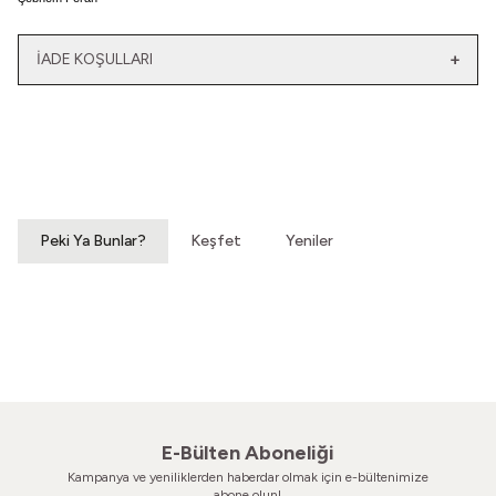
İADE KOŞULLARI
Yeni
Yatağımın Baş Ucunda
El Olmaktan Çıktılar
Vintage Gömlek
70'ler Dantel Eldiven
3.200,00
TL
860,00
TL
Peki Ya Bunlar?
Keşfet
Yeniler
Birlikte Kışlıkları
Belki İçimdedir Kışlar
Vintage Hırka
Vintage Kazak
Naftalinleyecektik
820,00
TL
500,00
TL
E-Bülten Aboneliği
Kampanya ve yeniliklerden haberdar olmak için e-bültenimize
abone olun!