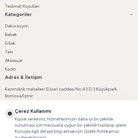
Teslimat Koşulları
Kategoriler
Dekorasyon
Bebek
Erkek
Takı
Aksesuar
Kadın
Adres & İletişim
Kazımdirik mahallesi Süvari caddesi No:43 D:3 Küçükpark
Bornova/İzmir
05362150565
Çerez Kullanımı
vatkaliguve@gmail.com
Kişisel verileriniz, hizmetlerimizin daha iyi bir şekilde
Sosyal Medya
sunulması için mevzuata uygun bir şekilde toplanıp işlenir.
Konuyla ilgili detaylı bilgi almak için Gizlilik Politikamızı
İnstagram
inceleyebilirsiniz.