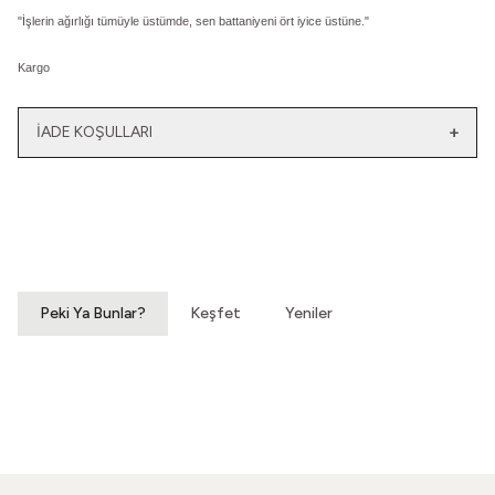
"
İşlerin ağırlığı tümüyle üstümde, sen battaniyeni ört iyice üstüne."
Kargo
İADE KOŞULLARI
Yeni
Yatağımın Baş Ucunda
El Olmaktan Çıktılar
Vintage Gömlek
70'ler Dantel Eldiven
3.200,00
TL
860,00
TL
Peki Ya Bunlar?
Keşfet
Yeniler
Kar Yağarsa Hissederim
Tanığı Çizgiler Var
80'ler Yün Kazak
80'ler Yün Kazak
860,00
TL
860,00
TL