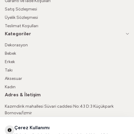
Garanti ve İade Koşulları
Satış Sözleşmesi
Üyelik Sözleşmesi
Teslimat Koşulları
Kategoriler
Dekorasyon
Bebek
Erkek
Takı
Aksesuar
Kadın
Adres & İletişim
Kazımdirik mahallesi Süvari caddesi No:43 D:3 Küçükpark
Bornova/İzmir
05362150565
Çerez Kullanımı
vatkaliguve@gmail.com