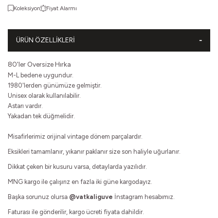
Koleksiyon
Fiyat Alarmı
ÜRÜN ÖZELLIKLERI
80'ler Oversize Hırka
M-L bedene uygundur.
1980'lerden günümüze gelmiştir.
Unisex olarak kullanılabilir.
Astarı vardır.
Yakadan tek düğmelidir.
Misafirlerimiz orijinal vintage dönem parçalardır.
Eksikleri tamamlanır, yıkanır paklanır size son haliyle uğurlanır.
Dikkat çeken bir kusuru varsa, detaylarda yazılıdır.
MNG kargo ile çalışırız en fazla iki güne kargodayız.
Başka sorunuz olursa
@vatkaliguve
İnstagram hesabımız.
Faturası ile gönderilir, kargo ücreti fiyata dahildir.