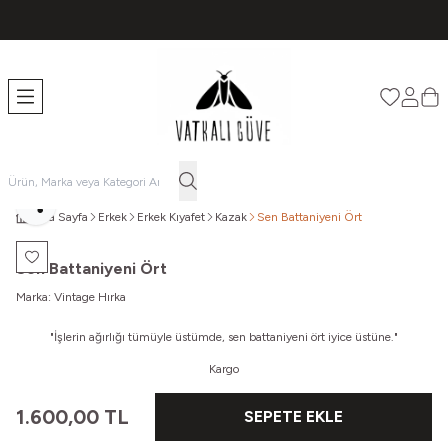
TÜM ÜRÜNLERDE ÜCRETSİZ KARGO
Favorileri
Hesabı
Sep
Paylaş
Ana Sayfa
Erkek
Erkek Kıyafet
Kazak
Sen Battaniyeni Ört
Favoriye Ekle
Sen Battaniyeni Ört
Marka:
Vintage Hırka
"
İşlerin ağırlığı tümüyle üstümde, sen battaniyeni ört iyice üstüne."
Kargo
1.600,00
TL
SEPETE EKLE