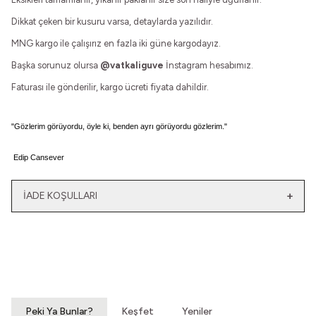
Dikkat çeken bir kusuru varsa, detaylarda yazılıdır.
MNG kargo ile çalışırız en fazla iki güne kargodayız.
Başka sorunuz olursa
@vatkaliguve
İnstagram hesabımız.
Faturası ile gönderilir, kargo ücreti fiyata dahildir.
"
Gözlerim görüyordu, öyle ki, benden ayrı görüyordu gözlerim."
Edip Cansever
İADE KOŞULLARI
Yeni
Yatağımın Baş Ucunda
El Olmaktan Çıktılar
Vintage Gömlek
70'ler Dantel Eldiven
3.200,00
TL
860,00
TL
Peki Ya Bunlar?
Keşfet
Yeniler