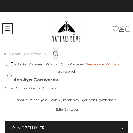
TÜM ÜRÜNLERDE ÜCRETSİZ KARGO
Favorileri
Hesabı
Sep
Paylaş
Ana Sayfa
Aksesuar
Gözlük
Optik Çerçeve
Benden Ayrı Görüyordu
Güvelendi
Favoriye Ekle
Benden Ayrı Görüyordu
Marka:
Vintage Gözlük Çerçevesi
"
Gözlerim görüyordu, öyle ki, benden ayrı görüyordu gözlerim. "
Edip Cansever
ÜRÜN ÖZELLIKLERI