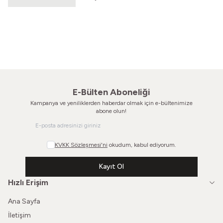
Yeni
Gözlerim Sevdim Seni
Gördün Beni Merceğinden
80'ler Gözlük Çerçevesi
80'ler Kemik Çerçeve
1.240,00
TL
1.200,00
TL
E-Bülten Aboneliği
Kampanya ve yeniliklerden haberdar olmak için e-bültenimize
abone olun!
KVKK Sözleşmesi'ni
okudum, kabul ediyorum.
Kayıt Ol
Hızlı Erişim
Ana Sayfa
İletişim