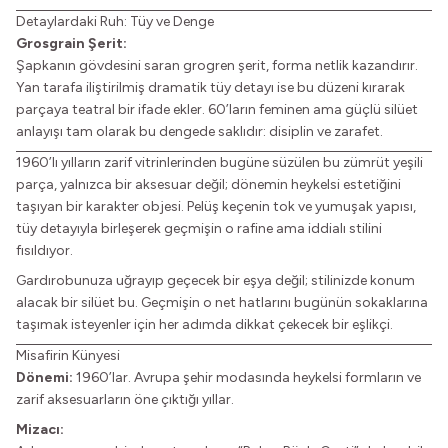
Detaylardaki Ruh: Tüy ve Denge
Grosgrain Şerit:
Şapkanın gövdesini saran grogren şerit, forma netlik kazandırır.
Yan tarafa iliştirilmiş dramatik tüy detayı ise bu düzeni kırarak
parçaya teatral bir ifade ekler. 60’ların feminen ama güçlü silüet
anlayışı tam olarak bu dengede saklıdır: disiplin ve zarafet.
1960’lı yılların zarif vitrinlerinden bugüne süzülen bu zümrüt yeşili
parça, yalnızca bir aksesuar değil; dönemin heykelsi estetiğini
taşıyan bir karakter objesi. Pelüş keçenin tok ve yumuşak yapısı,
tüy detayıyla birleşerek geçmişin o rafine ama iddialı stilini
fısıldıyor.
Gardırobunuza uğrayıp geçecek bir eşya değil; stilinizde konum
alacak bir silüet bu. Geçmişin o net hatlarını bugünün sokaklarına
taşımak isteyenler için her adımda dikkat çekecek bir eşlikçi.
Misafirin Künyesi
Dönemi:
1960’lar. Avrupa şehir modasında heykelsi formların ve
zarif aksesuarların öne çıktığı yıllar.
Mizacı: