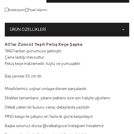
Koleksiyon
Fiyat Alarmı
ÜRÜN ÖZELLIKLERI
60’lar Zümrüt Yeşili Pelüş Keçe Şapka
1960'lardan günümüze gelmiştir.
Çene lastiği mevcuttur.
Peluş keçe malzemedir, tüylü ve yumuşaktır.
Baş çevresi 55 cm dir.
Misafirlerimiz
orijinal vintage
dönem parçalardır.
Eksikleri tamamlanır, yıkanır paklanır size son haliyle uğurlanır.
Dikkat çeken bir kusuru varsa, detaylarda yazılıdır.
MNG kargo ile çalışırız en fazla iki güne kargodayız.
Başka sorunuz olursa
@vatkaliguve
İnstagram hesabımız.