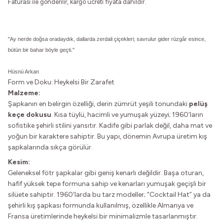
Faturası ile gönderilir, kargo ücreti fiyata dahildir.
"Ay nerde doğsa oradaydık, dallarda zerdali çiçekleri; s
avrulur gider rüzgâr esince,
bütün bir bahar böyle geçti."
Hüsnü Arkan
Form ve Doku: Heykelsi Bir Zarafet
Malzeme:
Şapkanın en belirgin özelliği, derin zümrüt yeşili tonundaki
pelüş
keçe dokusu
. Kısa tüylü, hacimli ve yumuşak yüzeyi; 1960’ların
sofistike şehirli stilini yansıtır. Kadife gibi parlak değil, daha mat ve
yoğun bir karaktere sahiptir. Bu yapı, dönemin Avrupa üretim kış
şapkalarında sıkça görülür.
Kesim:
Geleneksel fötr şapkalar gibi geniş kenarlı değildir. Başa oturan,
hafif yüksek tepe formuna sahip ve kenarları yumuşak geçişli bir
silüete sahiptir. 1960’larda bu tarz modeller; “Cocktail Hat” ya da
şehirli kış şapkası formunda kullanılmış, özellikle Almanya ve
Fransa üretimlerinde heykelsi bir minimalizmle tasarlanmıştır.