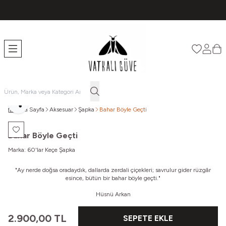
TÜM ÜRÜNLERDE ÜCRETSİZ KARGO
Favorileri
Hesabı
Sep
Paylaş
Ana Sayfa
Aksesuar
Şapka
Bahar Böyle Geçti
Favoriye Ekle
Bahar Böyle Geçti
Marka:
60'lar Keçe Şapka
"Ay nerde doğsa oradaydık, dallarda zerdali çiçekleri; s
avrulur gider rüzgâr
esince, bütün bir bahar böyle geçti."
Hüsnü Arkan
2.900,00
TL
SEPETE EKLE