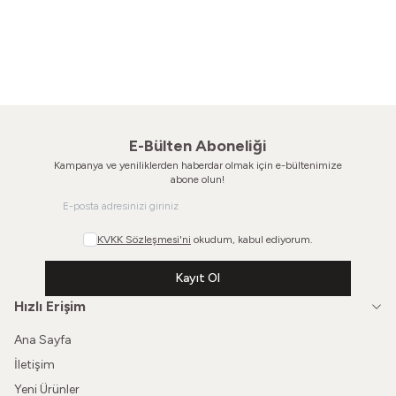
Şu Rüzgarın Söylediği
Ben Bulutları Anlamıyorum
80'ler Ressam Şapkası
80'ler Deri Kasket
780,00
TL
1.200,00
TL
E-Bülten Aboneliği
Kampanya ve yeniliklerden haberdar olmak için e-bültenimize
abone olun!
KVKK Sözleşmesi'ni
okudum, kabul ediyorum.
Kayıt Ol
Hızlı Erişim
Ana Sayfa
İletişim
Yeni Ürünler