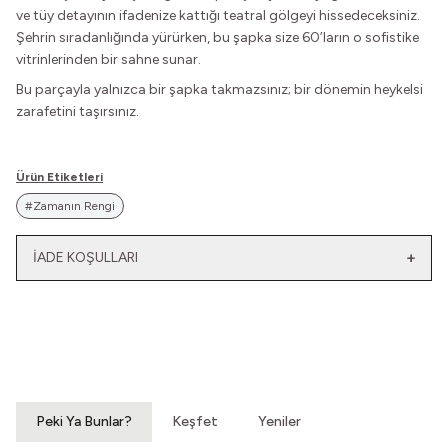
ve tüy detayının ifadenize kattığı teatral gölgeyi hissedeceksiniz.
Şehrin sıradanlığında yürürken, bu şapka size 60’ların o sofistike
vitrinlerinden bir sahne sunar.
Bu parçayla yalnızca bir şapka takmazsınız; bir dönemin heykelsi
zarafetini taşırsınız.
Ürün Etiketleri
#Zamanın Rengi
İADE KOŞULLARI
Yeni
Yatağımın Baş Ucunda
El Olmaktan Çıktılar
Vintage Gömlek
70'ler Dantel Eldiven
3.200,00
TL
860,00
TL
Peki Ya Bunlar?
Keşfet
Yeniler