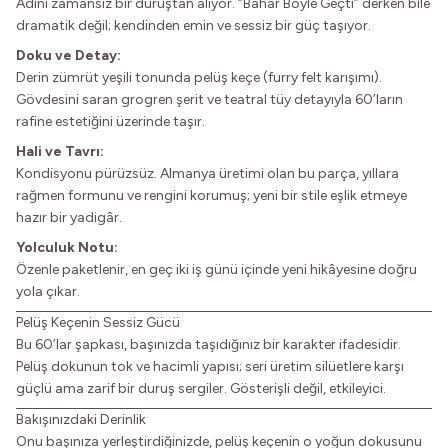
Adını zamansız bir duruştan alıyor. “Bahar Böyle Geçti” derken bile
dramatik değil; kendinden emin ve sessiz bir güç taşıyor.
Doku ve Detay:
Derin zümrüt yeşili tonunda pelüş keçe (furry felt karışımı).
Gövdesini saran grogren şerit ve teatral tüy detayıyla 60’ların
rafine estetiğini üzerinde taşır.
Hali ve Tavrı:
Kondisyonu pürüzsüz. Almanya üretimi olan bu parça, yıllara
rağmen formunu ve rengini korumuş; yeni bir stile eşlik etmeye
hazır bir yadigâr.
Yolculuk Notu:
Özenle paketlenir, en geç iki iş günü içinde yeni hikâyesine doğru
yola çıkar.
Pelüş Keçenin Sessiz Gücü
Bu 60’lar şapkası, başınızda taşıdığınız bir karakter ifadesidir.
Pelüş dokunun tok ve hacimli yapısı; seri üretim silüetlere karşı
güçlü ama zarif bir duruş sergiler. Gösterişli değil, etkileyici.
Bakışınızdaki Derinlik
Onu başınıza yerleştirdiğinizde, pelüş keçenin o yoğun dokusunu