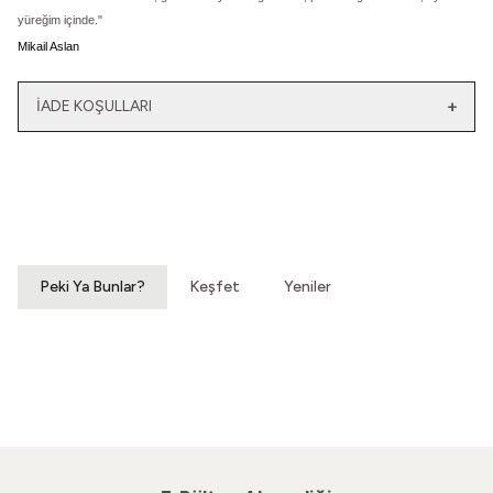
yüreğim içinde."
Mikail Aslan
İADE KOŞULLARI
Yeni
Yatağımın Baş Ucunda
El Olmaktan Çıktılar
Vintage Gömlek
70'ler Dantel Eldiven
3.200,00
TL
860,00
TL
Peki Ya Bunlar?
Keşfet
Yeniler
Bir Ayna Verin
Başucuma Saatli Bombalar
60'lar Goblen Ayna
Vintage Masa Saati
1.600,00
TL
880,00
TL