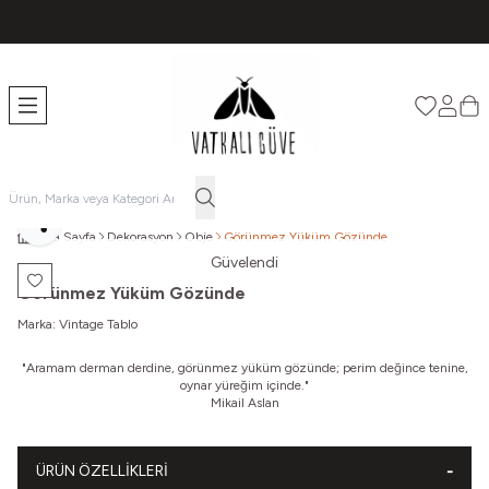
TÜM ÜRÜNLERDE ÜCRETSİZ KARGO
Favorileri
Hesabı
Sep
Paylaş
Ana Sayfa
Dekorasyon
Obje
Görünmez Yüküm Gözünde
Güvelendi
Favoriye Ekle
Görünmez Yüküm Gözünde
Marka:
Vintage Tablo
"Aramam derman derdine, görünmez yüküm gözünde; perim değince tenine,
oynar yüreğim içinde."
Mikail Aslan
ÜRÜN ÖZELLIKLERI