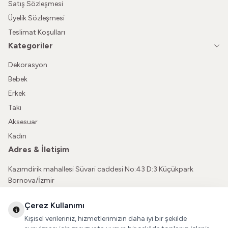
Satış Sözleşmesi
Üyelik Sözleşmesi
Teslimat Koşulları
Kategoriler
Dekorasyon
Bebek
Erkek
Takı
Aksesuar
Kadın
Adres & İletişim
Kazımdirik mahallesi Süvari caddesi No:43 D:3 Küçükpark
Bornova/İzmir
05362150565
Çerez Kullanımı
vatkaliguve@gmail.com
Kişisel verileriniz, hizmetlerimizin daha iyi bir şekilde
Sosyal Medya