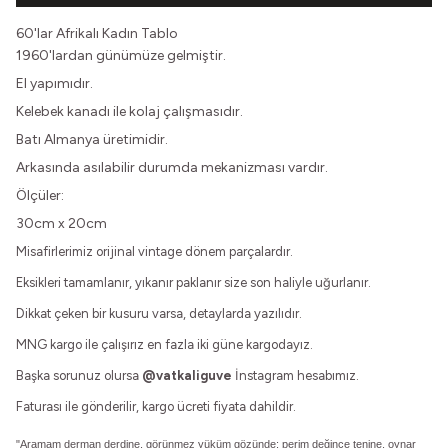
60'lar Afrikalı Kadın Tablo
1960'lardan günümüze gelmiştir.
El yapımıdır.
Kelebek kanadı ile kolaj çalışmasıdır.
Batı Almanya üretimidir.
Arkasında asılabilir durumda mekanizması vardır.
Ölçüler:
30cm x 20cm
Misafirlerimiz orijinal vintage dönem parçalardır.
Eksikleri tamamlanır, yıkanır paklanır size son haliyle uğurlanır.
Dikkat çeken bir kusuru varsa, detaylarda yazılıdır.
MNG kargo ile çalışırız en fazla iki güne kargodayız.
Başka sorunuz olursa
@vatkaliguve
İnstagram hesabımız.
Faturası ile gönderilir, kargo ücreti fiyata dahildir.
"Aramam derman derdine, görünmez yüküm gözünde; perim değince tenine, oynar