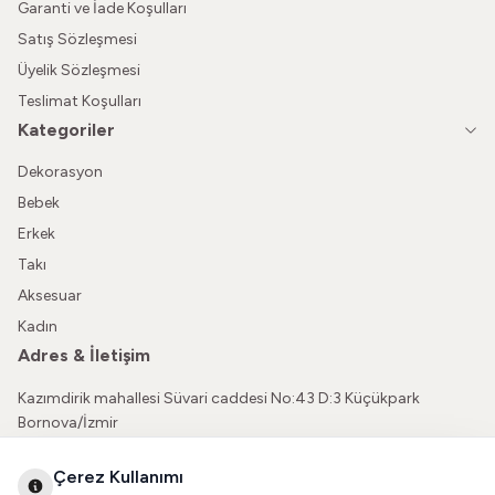
Garanti ve İade Koşulları
Satış Sözleşmesi
Üyelik Sözleşmesi
Teslimat Koşulları
Kategoriler
Dekorasyon
Bebek
Erkek
Takı
Aksesuar
Kadın
Adres & İletişim
Kazımdirik mahallesi Süvari caddesi No:43 D:3 Küçükpark
Bornova/İzmir
05362150565
Çerez Kullanımı
vatkaliguve@gmail.com