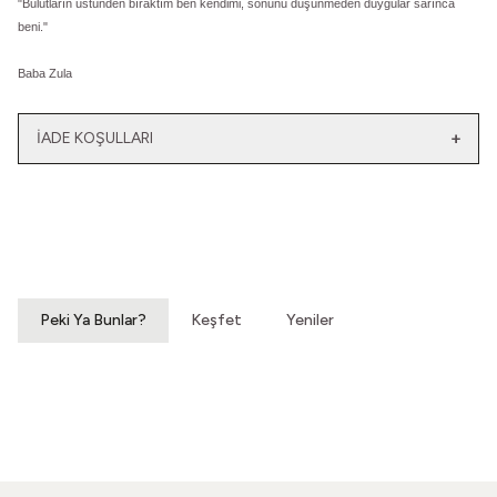
"Bulutların üstünden bıraktım ben kendimi, sonunu düşünmeden duygular sarınca
beni.
"
Baba Zula
İADE KOŞULLARI
Yeni
Yatağımın Baş Ucunda
El Olmaktan Çıktılar
Vintage Gömlek
70'ler Dantel Eldiven
3.200,00
TL
860,00
TL
Peki Ya Bunlar?
Keşfet
Yeniler
Hoyrat Bir Makasla
Bu Dünya Soğuyacak
Vintage Elbise
Vintage Elbise
2.200,00
TL
960,00
TL