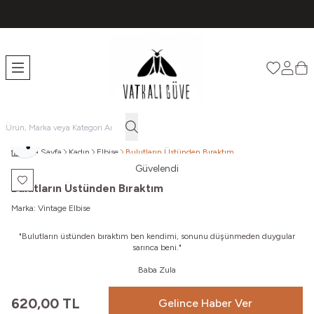
TÜM ÜRÜNLERDE ÜCRETSİZ KARGO
Favorileri
Hesabı
Sep
Paylaş
Ana Sayfa
Kadın
Elbise
Bulutların Üstünden Bıraktım
Güvelendi
Favoriye Ekle
Bulutların Üstünden Bıraktım
Marka:
Vintage Elbise
"Bulutların üstünden bıraktım ben kendimi, sonunu düşünmeden duygular
sarınca beni.
"
Baba Zula
620,00
TL
Gelince Haber Ver