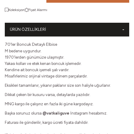
Koleksiyon
Fiyat Alarmı
ÜRÜN ÖZELLIKLERI
70'ler Boncuk Detaylı Elbise
M bedene uygundur.
1970'lerden günümüze ulaşmıştır.
Yakası kolları ve etek kenarı boncuk işlemedir.
Kendine ait boncuk işemeli şalı vardır.
Misafirlerimiz orijinal vintage dönem parçalardır.
Eksikleri tamamlanır, yıkanır paklanır size son haliyle uğurlanır.
Dikkat çeken bir kusuru varsa, detaylarda yazılıdır.
MNG kargo ile çalışırız en fazla iki güne kargodayız.
Başka sorunuz olursa
@vatkaliguve
İnstagram hesabımız.
Faturası ile gönderilir, kargo ücreti fiyata dahildir.